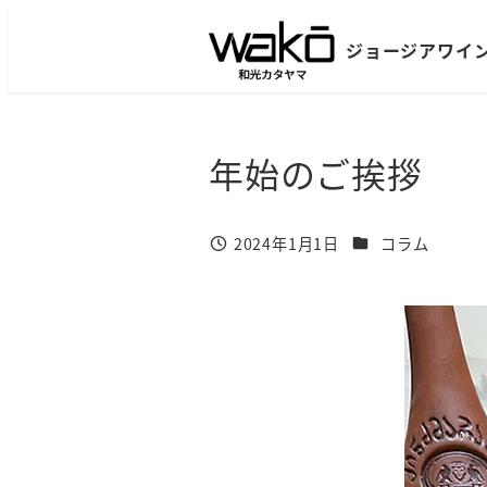
メ
イ
ン
コ
ン
年始のご挨拶
テ
ン
ツ
カテゴリー
2024年1月1日
コラム
投稿日
へ
移
動